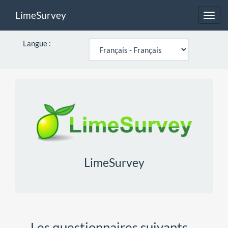
LimeSurvey
Toggl
navig
Langue :
LimeSurvey
Les questionnaires suivants